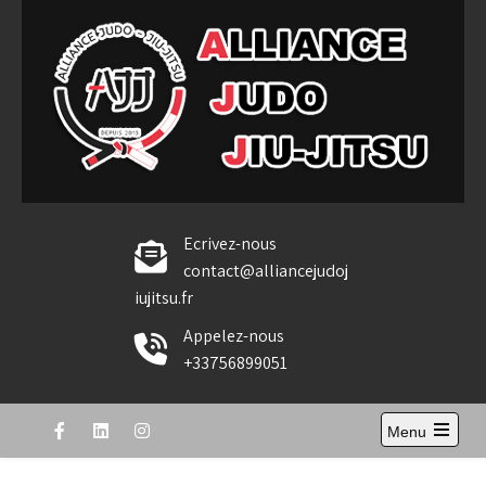
Skip
to
content
Alliance Judo Jiu-jitsu
Ecrivez-nous
contact@alliancejudoj
iujitsu.fr
Appelez-nous
+33756899051
Menu
Open
the
main