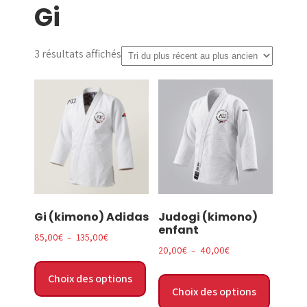
Gi
menu
Trié
3 résultats affichés
du
plus
récent
au
plus
ancien
Gi (kimono) Adidas
Judogi (kimono)
enfant
Plage
85,00
€
–
135,00
€
Plage
20,00
€
–
40,00
€
de
Ce
de
Ce
prix :
produit
Choix des options
prix :
produit
85,00€
a
Choix des options
20,00€
a
à
plusieurs