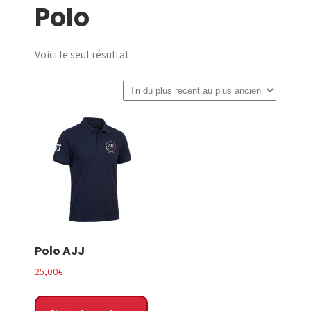
Polo
menu
Voici le seul résultat
Polo AJJ
25,00
€
Ce
produit