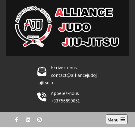
Skip
to
content
Alliance Judo Jiu-jitsu
Ecrivez-nous
contact@alliancejudoj
iujitsu.fr
Appelez-nous
+33756899051
Menu
Open
the
main