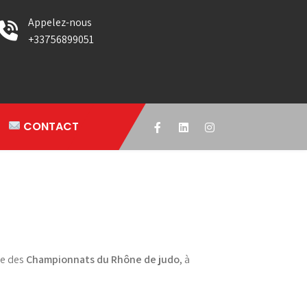
Appelez-nous
+33756899051
CONTACT
me des
Championnats du Rhône de judo
, à