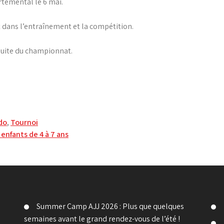
artemental le 6 mai.
dans l’entraînement et la compétition.
suite du championnat.
do
,
Tournoi
enfants de 4 à 7 ans
Summer Camp AJJ 2026 : Plus que quelques
semaines avant le grand rendez-vous de l’été !