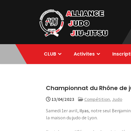
Skip
to
content
Alliance Judo
CLUB
Activites
Inscrip
Jiu-jitsu
Championnat du Rhône de 
13/04/2023
Compétition
,
Judo
Samedi 1er avril,
Ilyas
, notre seul Benjami
la maison du judo de Lyon.