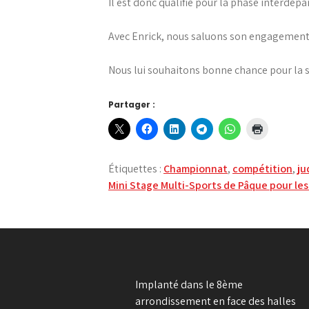
Il est donc qualifié pour la phase interdép
Avec Enrick, nous saluons son engagement 
Nous lui souhaitons bonne chance pour la 
Partager :
Étiquettes :
Championnat
,
compétition
,
ju
Navigation
Mini Stage Multi-Sports de Pâque pour les 
de
l’article
Implanté dans le 8ème
arrondissement en face des halles