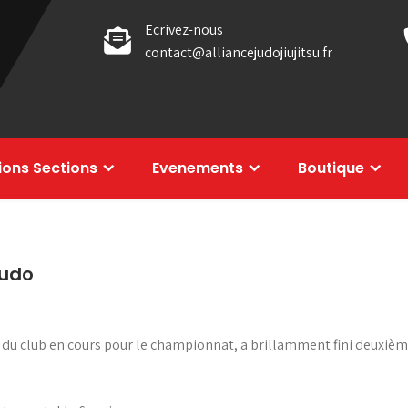
Ecrivez-nous
contact@alliancejudojiujitsu.fr
tions Sections
Evenements
Boutique
judo
n du club en cours pour le championnat, a brillamment fini deuxiè