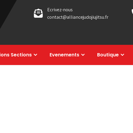
Ecrivez-nous
contact@alliancejudojiujitsu.fr
tions Sections
Evenements
Boutique