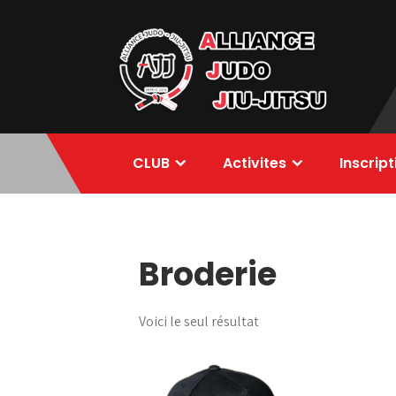
Skip
to
content
Alliance Judo
CLUB
Activites
Inscrip
Jiu-jitsu
Broderie
Voici le seul résultat