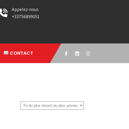
Appelez-nous
+33756899051
CONTACT