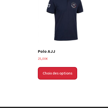
Polo AJJ
25,00
€
Ce
produit
Choix des options
a
plusieurs
variations.
Les
options
peuvent