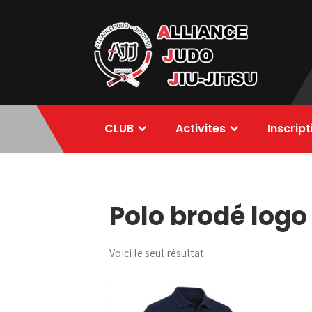
Skip
to
content
Alliance Judo
CLUB
Activites
Inscrip
Jiu-jitsu
Polo brodé logo
Voici le seul résultat