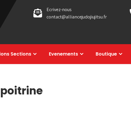
Ecrivez-nous
contact@alliancejudojiujitsu.fr
tions Sections
Evenements
Boutique
 poitrine