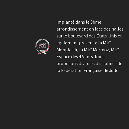
être
choisies
sur
Implanté dans le 8ème
la
arrondissement en face des halles
page
sur le boulevard des États-Unis et
du
egalement present a la MJC
produit
Monplaisir, la MJC Mermoz, MJC
Espace des 4 Vents. Nous
proposons diverses disciplines de
la Fédération Française de Judo