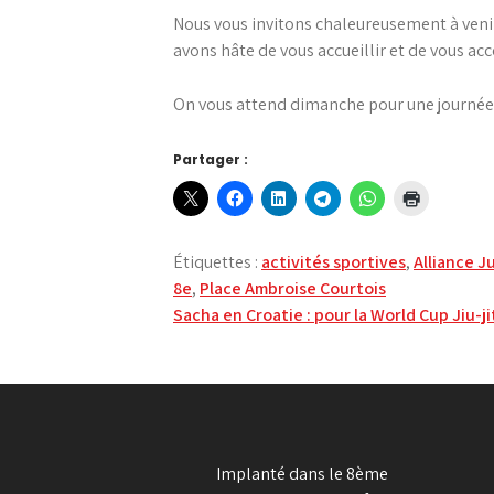
Nous vous invitons chaleureusement à ven
avons hâte de vous accueillir et de vous acco
On vous attend dimanche pour une journée pl
Partager :
Étiquettes :
activités sportives
,
Alliance J
8e
,
Place Ambroise Courtois
Navigation
Sacha en Croatie : pour la World Cup Jiu-ji
de
l’article
Implanté dans le 8ème