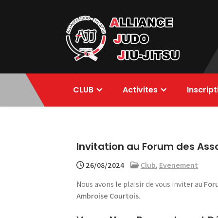
Skip
to
content
Alliance Judo
CLUB
Activites
Inscrip
Jiu-jitsu
Invitation au Forum des Ass
26/08/2024
Club
,
Evenement
Nous avons le plaisir de vous inviter au
For
Ambroise Courtois
.