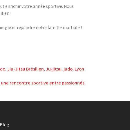
ut enrichir votre année sportive. Nous
ilien !
rgie et rejoindre notre famille martiale !
udo
,
Jiu-Jitsu Brésilien
,
Ju-jitsu
,
judo
,
Lyon
: une rencontre sportive entre passionnés
Blog