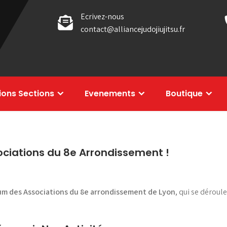
Ecrivez-nous
contact@alliancejudojiujitsu.fr
tions Sections
Evenements
Boutique
ociations du 8e Arrondissement !
um des Associations du 8e arrondissement de Lyon
, qui se déroul