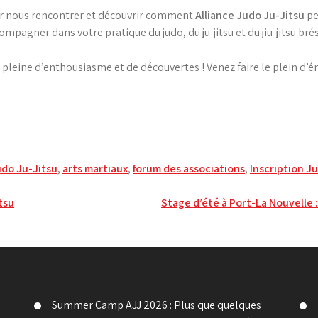
ir nous rencontrer et découvrir comment
Alliance Judo Ju-Jitsu
pe
mpagner dans votre pratique du judo, du ju-jitsu et du jiu-jitsu brés
eine d’enthousiasme et de découvertes ! Venez faire le plein d’éne
udo Ju-Jitsu
,
arts martiaux
,
forum des associations
,
Inscription J
tsu
Stage d’été à Port-La Nouvelle 
Summer Camp AJJ 2026 : Plus que quelques