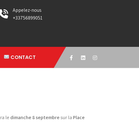
Appelez-nous
+33756899051
CONTACT
era le
dimanche 8 septembre
sur la
Place