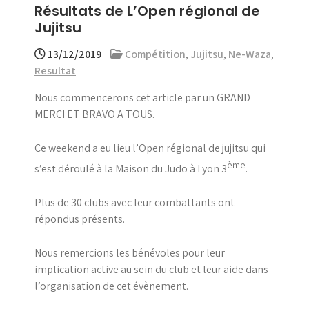
Résultats de L’Open régional de
menu
Jujitsu
13/12/2019
Compétition
,
Jujitsu
,
Ne-Waza
,
Resultat
Nous commencerons cet article par un GRAND
MERCI ET BRAVO A TOUS.
Ce weekend a eu lieu l’Open régional de jujitsu qui
ème
s’est déroulé à la Maison du Judo à Lyon 3
.
Plus de 30 clubs avec leur combattants ont
répondus présents.
Nous remercions les bénévoles pour leur
implication active au sein du club et leur aide dans
l’organisation de cet évènement.