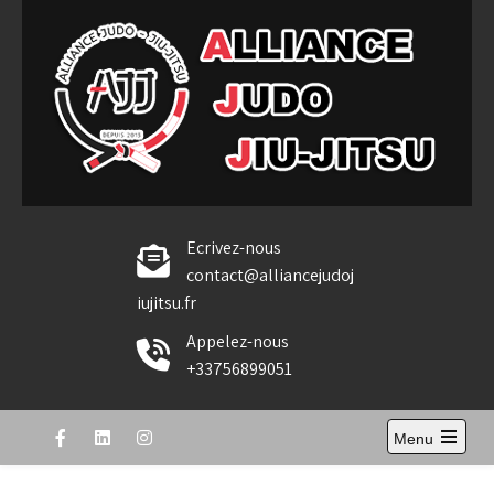
Skip
to
content
Alliance Judo Jiu-jitsu
Ecrivez-nous
contact@alliancejudoj
iujitsu.fr
Appelez-nous
+33756899051
Menu
Open
the
main