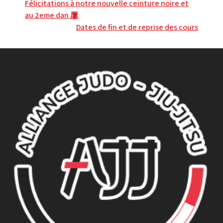
Navigation
Félicitations à notre nouvelle ceinture noire et
au 2eme dan 屢
de
Dates de fin et de reprise des cours
l’article