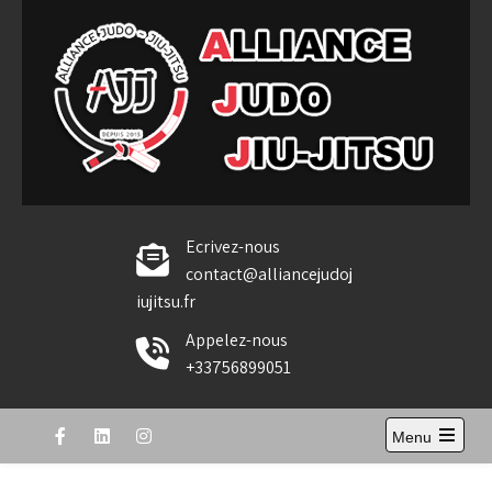
Skip
to
content
Alliance Judo Jiu-jitsu
Ecrivez-nous
contact@alliancejudoj
iujitsu.fr
Appelez-nous
+33756899051
Menu
Open
the
main