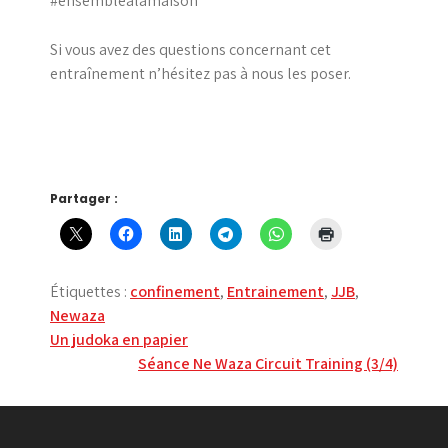
#ensemblealamaison
Si vous avez des questions concernant cet
entraînement n’hésitez pas à nous les poser.
Partager :
Étiquettes :
confinement
,
Entrainement
,
JJB
,
Newaza
Navigation
Un judoka en papier
Séance Ne Waza Circuit Training (3/4)
de
l’article