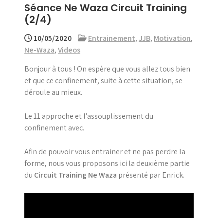
Séance Ne Waza Circuit Training
menu
(2/4)
10/05/2020
Entrainement
,
JJB
,
Motivation
,
Ne-Waza
,
Videos
Bonjour à tous ! On espère que vous allez tous bien
et que ce confinement, suite à cette situation, se
déroule au mieux.
Le 11 approche et l’assouplissement du
confinement avec.
Afin de pouvoir vous entrainer et ne pas perdre la
forme, nous vous proposons ici la deuxième partie
du
Circuit Training
Ne Waza
présenté par Enrick.