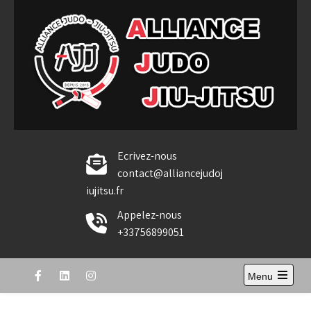
Skip
to
content
Alliance Judo Jiu-jitsu
Ecrivez-nous
contact@alliancejudoj
iujitsu.fr
Appelez-nous
+33756899051
Menu
Open
the
main