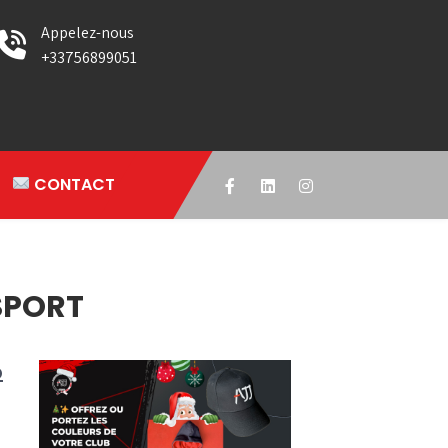
Appelez-nous
+33756899051
CONTACT
SPORT
b