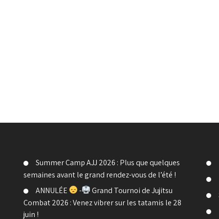
Summer Camp AJJ 2026 : Plus que quelques
semaines avant le grand rendez-vous de l’été !
ANNULÉE
-
Grand Tournoi de Jujitsu
Combat 2026 : Venez vibrer sur les tatamis le 28
juin !