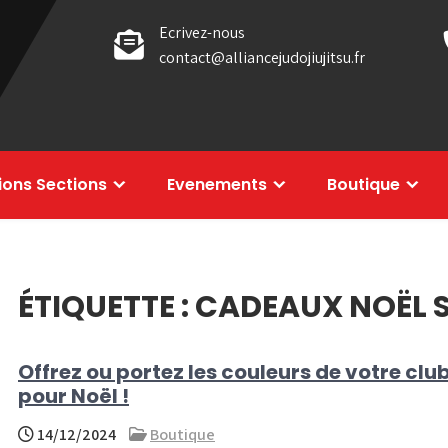
Ecrivez-nous
contact@alliancejudojiujitsu.fr
tions Sections
Evenements
Boutique
ÉTIQUETTE :
CADEAUX NOËL 
Offrez ou portez les couleurs de votre clu
pour Noël !
14/12/2024
Boutique