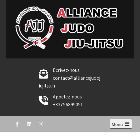
Skip
to
content
Alliance Judo Jiu-jitsu
Ecrivez-nous
contact@alliancejudoj
iujitsu.fr
Appelez-nous
+33756899051
Menu
Open
the
main