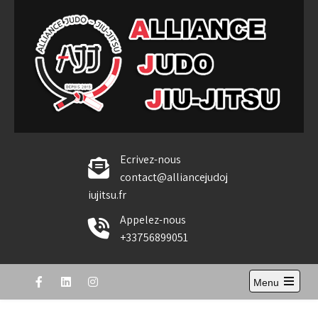
Skip
to
content
Alliance Judo Jiu-jitsu
Ecrivez-nous
contact@alliancejudoj
iujitsu.fr
Appelez-nous
+33756899051
Menu
Open
the
main