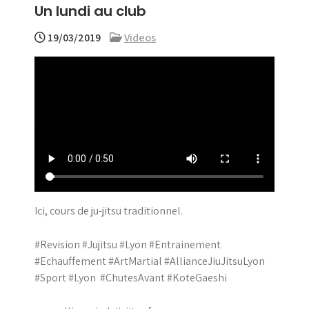
Un lundi au club
menu
19/03/2019
Videos
Ici, cours de ju-jitsu traditionnel.
#Revision #Jujitsu #Lyon #Entrainement
#Echauffement #ArtMartial #AllianceJiuJitsuLyon
#Sport #Lyon #ChutesAvant #KoteGaeshi