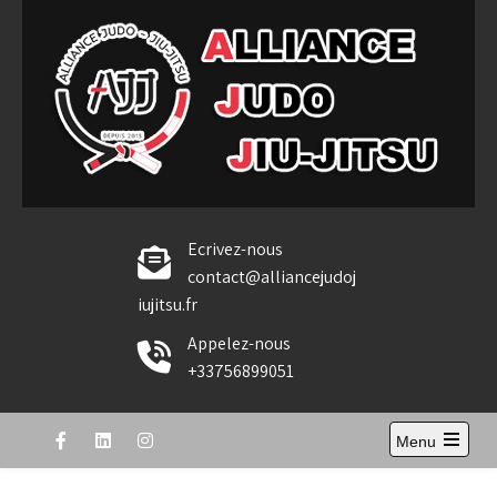
Skip
to
content
Alliance Judo Jiu-jitsu
Ecrivez-nous
contact@alliancejudoj
iujitsu.fr
Appelez-nous
+33756899051
Menu
Open
the
main