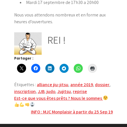
Mardi 17 septembre de 17h30 a 20h00
Nous vous attendons nombreux et en forme aux
heures d’ouvertures.
REI !
Partager :
Étiquettes :
alliance jiu-jitsu
,
année 2019
,
dossier
,
inscription
,
JJB
,
judo
,
Jujitsu
,
reprise
Navigation
Est-ce que vous êtes prêts ? Nous le sommes
de
INFO : MJC Monplaisir à partir du 25 Sep 19
l’article