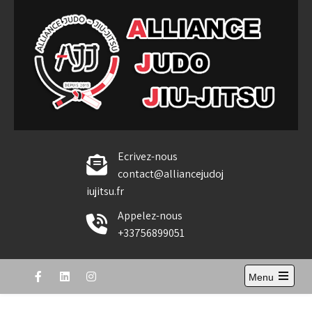
Skip
to
content
Alliance Judo Jiu-jitsu
Ecrivez-nous
contact@alliancejudoj
iujitsu.fr
Appelez-nous
+33756899051
Menu
Open
the
main