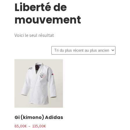
Liberté de
menu
mouvement
Voici le seul résultat
Gi (kimono) Adidas
Plage
85,00
€
–
135,00
€