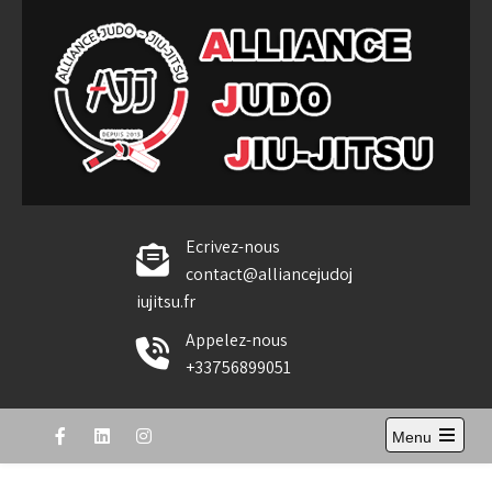
Skip
to
content
Alliance Judo Jiu-jitsu
Ecrivez-nous
contact@alliancejudoj
iujitsu.fr
Appelez-nous
+33756899051
Menu
Open
the
main