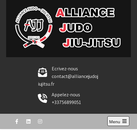
Skip
to
content
Alliance Judo Jiu-jitsu
Ecrivez-nous
contact@alliancejudoj
iujitsu.fr
Appelez-nous
+33756899051
Menu
Open
the
main