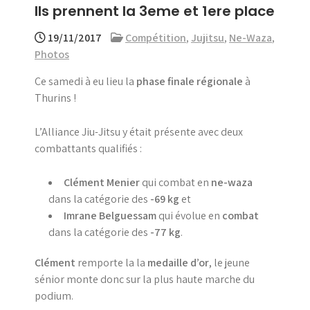
Ils prennent la 3eme et 1ere place
menu
19/11/2017
Compétition
,
Jujitsu
,
Ne-Waza
,
Photos
Ce samedi à eu lieu la
phase finale régionale
à
Thurins !
L’Alliance Jiu-Jitsu y était présente avec deux
combattants qualifiés :
Clément Menier
qui combat en
ne-waza
dans la catégorie des
-69 kg
et
Imrane Belguessam
qui évolue en
combat
dans la catégorie des
-77 kg
.
Clément
remporte la la
medaille d’or
, le jeune
sénior monte donc sur la plus haute marche du
podium.