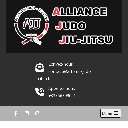
Skip
to
content
Alliance Judo Jiu-jitsu
Ecrivez-nous
contact@alliancejudoj
iujitsu.fr
Appelez-nous
+33756899051
Menu
Open
the
main