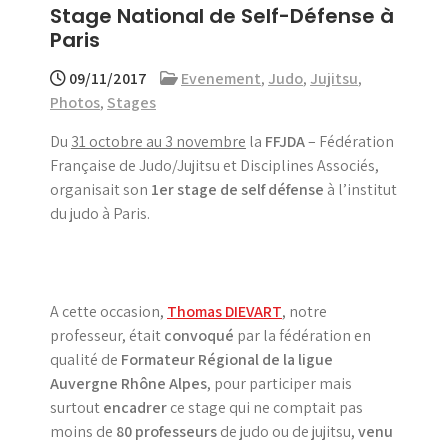
Stage National de Self-Défense à
menu
Paris
09/11/2017
Evenement
,
Judo
,
Jujitsu
,
Photos
,
Stages
Du
31 octobre au 3 novembre
la
FFJDA
– Fédération
Française de Judo/Jujitsu et Disciplines Associés,
organisait son
1er stage de self défense
à l’institut
du judo à Paris.
A cette occasion,
Thomas DIEVART
, notre
professeur, était
convoqué
par la fédération en
qualité de
Formateur Régional de la ligue
Auvergne Rhône Alpes
, pour participer mais
surtout
encadrer
ce stage qui ne comptait pas
moins de
80 professeurs
de judo ou de jujitsu,
venu