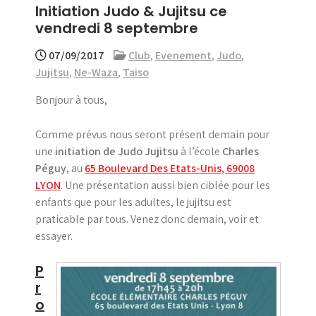
Initiation Judo & Jujitsu ce
menu
vendredi 8 septembre
07/09/2017
Club
,
Evenement
,
Judo
,
Jujitsu
,
Ne-Waza
,
Taiso
Bonjour à tous,
Comme prévus nous seront présent demain pour
une
initiation de Judo Jujitsu
à l’école
Charles
Péguy
, au
65 Boulevard Des Etats-Unis, 69008
LYON
. Une présentation aussi bien ciblée pour les
enfants que pour les adultes, le jujitsu est
praticable par tous. Venez donc demain, voir et
essayer.
P
r
o