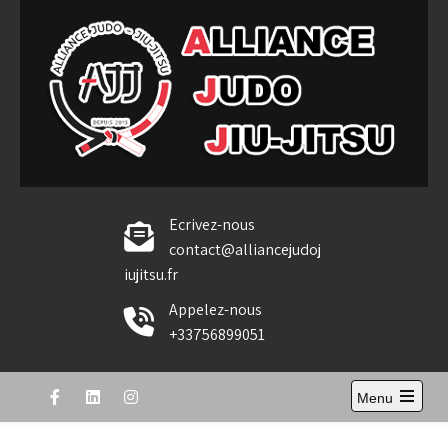
Skip
to
content
Alliance Judo Jiu-jitsu
Ecrivez-nous
contact@alliancejudoj
iujitsu.fr
Appelez-nous
+33756899051
Menu
Open
the
main