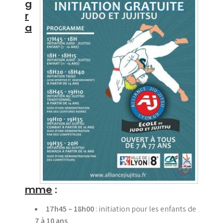
g
r
a
mme
:
17h45 – 18h00
: initiation pour les enfants de
7 à 10 ans