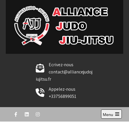
Skip
to
content
Alliance Judo Jiu-jitsu
Ecrivez-nous
contact@alliancejudoj
iujitsu.fr
Appelez-nous
+33756899051
Menu
Open
the
main