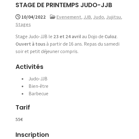
STAGE DE PRINTEMPS JUDO-JJB
menu
10/04/2022
Evenement
,
JJB
,
Judo
,
Jujitsu
,
Stages
Stage Judo-JJB le
23 et 24 avril
au Dojo de
Culoz
.
Ouvert à tous
à partir de 16 ans. Repas du samedi
soir et petit déjeuner compris.
Activités
Judo-JJB
Bien-être
Barbecue
Tarif
55€
Inscription