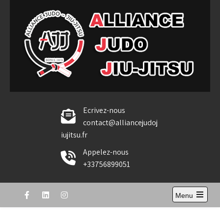
Skip
to
content
Alliance Judo Jiu-jitsu
Ecrivez-nous
contact@alliancejudoj
iujitsu.fr
Appelez-nous
+33756899051
Menu
Open
the
main