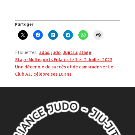
Partager :
Étiquettes :
ados
,
judo
,
Jujitsu
,
stage
Navigation
Stage Multisports Enfants le 1 et 2 Juillet 2023
Une décennie de succès et de camaraderie : Le
de
Club AJJ célèbre ses 10 ans
l’article