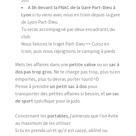
10h.
A 8h devant la FNAC de la Gare Part-Dieu à
Lyon
si tu viens avec nous en train depuis la gare
de Lyon Part-Dieu.
Tu seras accompagné par deux encadrants du
club.
Nous faisons le trajet Part-Dieu => Culoz en
train, puis nous rejoignons le camping à pieds
Mets tes affaires dans une
petite valise
ou un
sac à
dos pas trop gros.
Ne te charge pas trop, plus tu en
emportes, plus tu devras porter lourd =D
Pense à prendre
un petit sac à dos
pour
transporter des petites affaires si besoin, et
un sac
de sport
spécifique pour le judo.
Concernant les
portables
, j’aimerais que l’on évite
au maximum de les utiliser.
Si tu en prends un et qu’il est cassé, abîmé ou