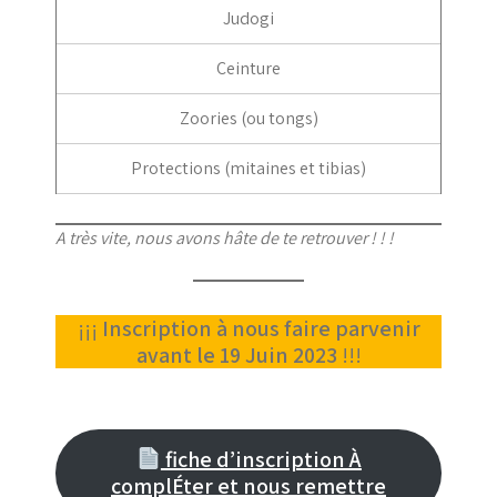
Judogi
Ceinture
Zoories (ou tongs)
Protections (mitaines et tibias)
A très vite, nous avons hâte de te retrouver ! ! !
¡¡¡
Inscription à nous faire parvenir
avant le 19 Juin 2023
!!!
fiche d’inscription À
complÉter et nous remettre