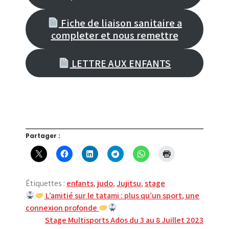
Fiche de liaison sanitaire a
completer et nous remettre
LETTRE AUX ENFANTS
Partager :
Étiquettes :
enfants
,
judo
,
Jujitsu
,
stage
Navigation
L’amitié sur le tatami : plus qu’un sport, une
connexion profonde
de
Stage Multisports Ados du 3 au 8 Juillet 2023