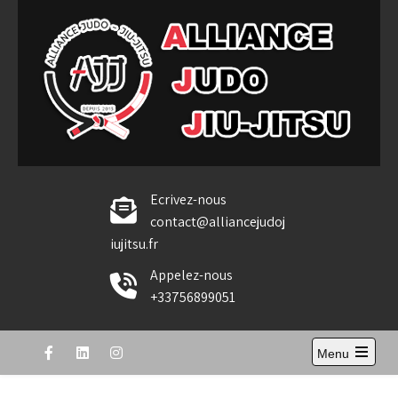
Skip
to
content
Alliance Judo Jiu-jitsu
Ecrivez-nous
contact@alliancejudoj
iujitsu.fr
Appelez-nous
+33756899051
Menu
Open
the
main